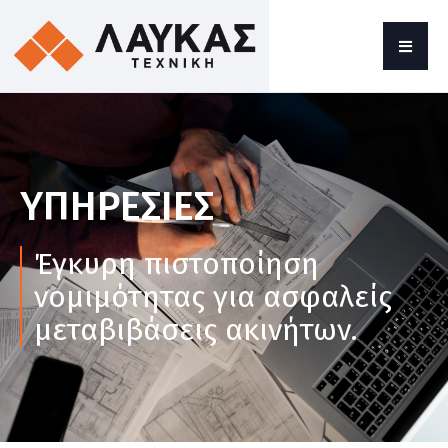
ΥΠΗΡΕΣΙΕΣ
Έγκυρη πιστοποίηση
νομιμότητας για ασφαλείς
μεταβιβάσεις ακινήτων.